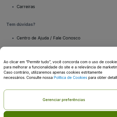
Carreiras
Tem dúvidas?
Centro de Ajuda / Fale Conosco
Ao clicar em “Permitir tudo”, você concorda com o uso de cooki
para melhorar a funcionalidade do site e a relevância de marketin
Direito Autoral © viagogo GmbH 2026
Detalhes da Empresa
Caso contrário, utilizaremos apenas cookies estritamente
O uso deste site constitui aceitação dos
Termos e Condições
e da
Política de Privacidade
e
Política de Cookies
e
Política de
necessários. Consulte nossa
Política de Cookies
para obter detal
Privacidade Móvel
Não compartilhar minhas informações pessoais/Suas opções de
privacidade
Gerenciar preferências