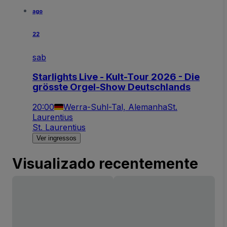
ago
22
sab
Starlights Live - Kult-Tour 2026 - Die
grösste Orgel-Show Deutschlands
20:00
Werra-Suhl-Tal, Alemanha
St.
Laurentius
St. Laurentius
Ver ingressos
Visualizado recentemente