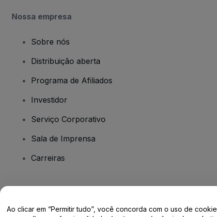
Nossa empresa
Sobre nós
Distribuição aberta
Programa de Afiliados
Investidor
Serviço Corporativo
Sala de Imprensa
Carreiras
Tem dúvidas?
Ao clicar em “Permitir tudo”, você concorda com o uso de cooki
Centro de Ajuda / Fale Conosco