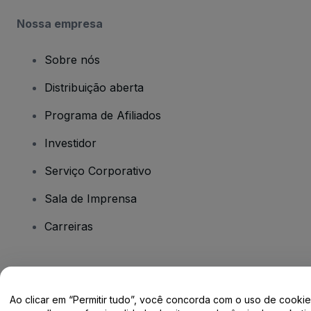
Nossa empresa
Sobre nós
Distribuição aberta
Programa de Afiliados
Investidor
Serviço Corporativo
Sala de Imprensa
Carreiras
Tem dúvidas?
Ao clicar em “Permitir tudo”, você concorda com o uso de cooki
Centro de Ajuda / Fale Conosco