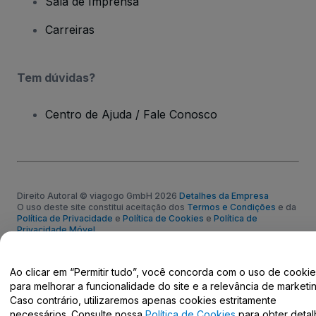
Sala de Imprensa
Carreiras
Tem dúvidas?
Centro de Ajuda / Fale Conosco
Direito Autoral © viagogo GmbH 2026
Detalhes da Empresa
O uso deste site constitui aceitação dos
Termos e Condições
e da
Política de Privacidade
e
Política de Cookies
e
Política de
Privacidade Móvel
Não compartilhar minhas informações pessoais/Suas opções de
privacidade
Ao clicar em “Permitir tudo”, você concorda com o uso de cooki
para melhorar a funcionalidade do site e a relevância de marketin
Caso contrário, utilizaremos apenas cookies estritamente
necessários. Consulte nossa
Política de Cookies
para obter detal