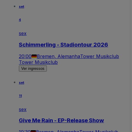
set
4
sex
Schimmerling - Stadiontour 2026
20:00
Bremen, Alemanha
Tower Musikclub
Tower Musikclub
Ver ingressos
set
11
sex
Give Me Rain - EP-Release Show
19:30
Bremen, Alemanha
Tower Musikclub