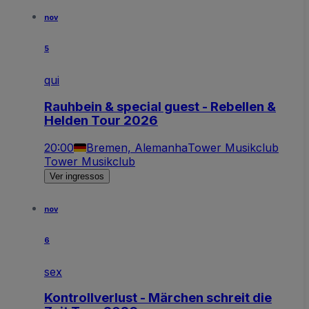
nov
5
qui
Rauhbein & special guest - Rebellen &
Helden Tour 2026
20:00
Bremen, Alemanha
Tower Musikclub
Tower Musikclub
Ver ingressos
nov
6
sex
Kontrollverlust - Märchen schreit die