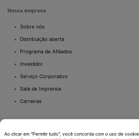
Nossa empresa
Sobre nós
Distribuição aberta
Programa de Afiliados
Investidor
Serviço Corporativo
Sala de Imprensa
Carreiras
Tem dúvidas?
Ao clicar em “Permitir tudo”, você concorda com o uso de cooki
Centro de Ajuda / Fale Conosco