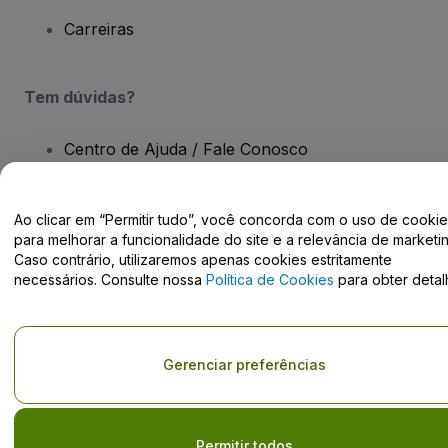
Carreiras
Tem dúvidas?
Centro de Ajuda / Fale Conosco
Ao clicar em “Permitir tudo”, você concorda com o uso de cooki
para melhorar a funcionalidade do site e a relevância de marketin
Caso contrário, utilizaremos apenas cookies estritamente
Direito Autoral © viagogo GmbH 2026
Detalhes da Empresa
necessários. Consulte nossa
Política de Cookies
para obter detal
O uso deste site constitui aceitação dos
Termos e Condições
e da
Política de Privacidade
e
Política de Cookies
e
Política de
Privacidade Móvel
Do Not Share My Personal Information/Your Privacy Choices
Gerenciar preferências
Permitir todos