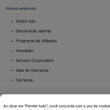
Nossa empresa
Sobre nós
Distribuição aberta
Programa de Afiliados
Investidor
Serviço Corporativo
Sala de Imprensa
Carreiras
Tem dúvidas?
Ao clicar em “Permitir tudo”, você concorda com o uso de cooki
Centro de Ajuda / Fale Conosco