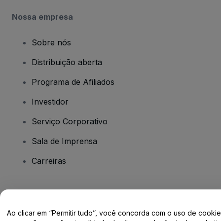
Nossa empresa
Sobre nós
Distribuição aberta
Programa de Afiliados
Investidor
Serviço Corporativo
Sala de Imprensa
Carreiras
Tem dúvidas?
Ao clicar em “Permitir tudo”, você concorda com o uso de cooki
Centro de Ajuda / Fale Conosco