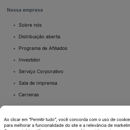
Nossa empresa
Sobre nós
Distribuição aberta
Programa de Afiliados
Investidor
Serviço Corporativo
Sala de Imprensa
Carreiras
Tem dúvidas?
Ao clicar em “Permitir tudo”, você concorda com o uso de cooki
para melhorar a funcionalidade do site e a relevância de marketin
Centro de Ajuda / Fale Conosco