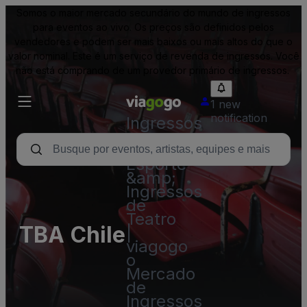
Somos o maior mercado secundário do mundo de ingressos
para eventos ao vivo. Os preços são definidos pelos
vendedores e podem ser mais baixos ou mais altos do que o
valor nominal. Este é um serviço de revenda de ingressos. Você
não está comprando de um provedor primário de ingressos.
1 new
notification
Ingressos
-
Show,
Esporte
&amp;
Ingressos
de
Teatro
TBA Chile
|
viagogo
o
Mercado
de
Ingressos