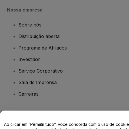
Nossa empresa
Sobre nós
Distribuição aberta
Programa de Afiliados
Investidor
Serviço Corporativo
Sala de Imprensa
Carreiras
Tem dúvidas?
Ao clicar em “Permitir tudo”, você concorda com o uso de cooki
Centro de Ajuda / Fale Conosco