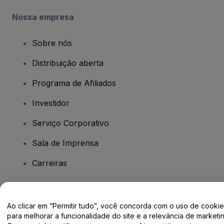
Nossa empresa
Sobre nós
Distribuição aberta
Programa de Afiliados
Investidor
Serviço Corporativo
Sala de Imprensa
Carreiras
Tem dúvidas?
Ao clicar em “Permitir tudo”, você concorda com o uso de cooki
para melhorar a funcionalidade do site e a relevância de marketin
Centro de Ajuda / Fale Conosco