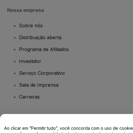
Nossa empresa
Sobre nós
Distribuição aberta
Programa de Afiliados
Investidor
Serviço Corporativo
Sala de Imprensa
Carreiras
Tem dúvidas?
Ao clicar em “Permitir tudo”, você concorda com o uso de cooki
Centro de Ajuda / Fale Conosco