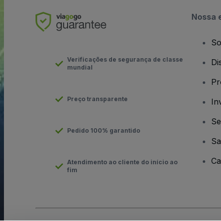
Nossa 
So
Verificações de segurança de classe
Di
mundial
Pr
Preço transparente
In
Se
Pedido 100% garantido
Sa
Ca
Atendimento ao cliente do início ao
fim