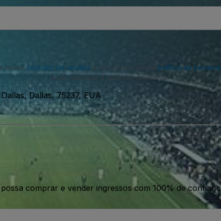
om nosso
contrato do usuário
e reconhece nossa
política de privaci
pode cancelar a qualquer momento.
allas, Dallas, 75237, EUA
ê possa comprar e vender ingressos com 100% de confianç