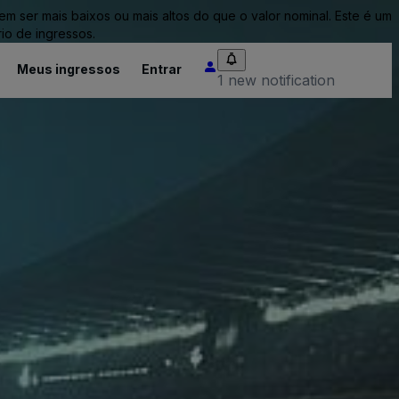
ser mais baixos ou mais altos do que o valor nominal. Este é um
io de ingressos.
Meus ingressos
Entrar
1 new notification