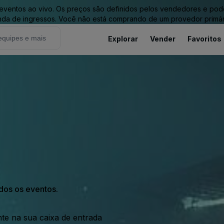
entos ao vivo. Os preços são definidos pelos vendedores e podem 
nda de ingressos. Você não está comprando de um provedor primár
Explorar
Vender
Favoritos
odos os eventos.
nte na sua caixa de entrada