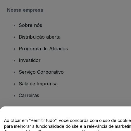
Nossa empresa
Sobre nós
Distribuição aberta
Programa de Afiliados
Investidor
Serviço Corporativo
Sala de Imprensa
Carreiras
Tem dúvidas?
Ao clicar em “Permitir tudo”, você concorda com o uso de cooki
para melhorar a funcionalidade do site e a relevância de marketin
Centro de Ajuda / Fale Conosco