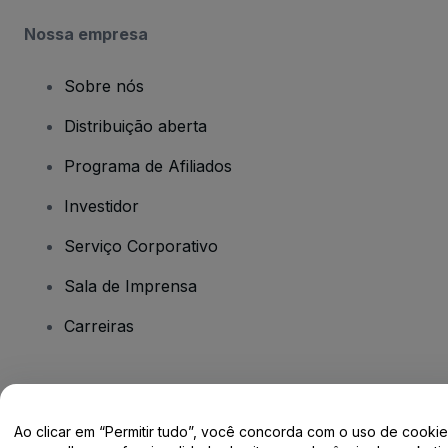
Nossa empresa
Sobre nós
Distribuição aberta
Programa de Afiliados
Investidor
Serviço Corporativo
Sala de Imprensa
Carreiras
Tem dúvidas?
Ao clicar em “Permitir tudo”, você concorda com o uso de cooki
Centro de Ajuda / Fale Conosco