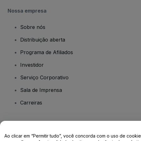
Nossa empresa
Sobre nós
Distribuição aberta
Programa de Afiliados
Investidor
Serviço Corporativo
Sala de Imprensa
Carreiras
Tem dúvidas?
Ao clicar em “Permitir tudo”, você concorda com o uso de cooki
Centro de Ajuda / Fale Conosco