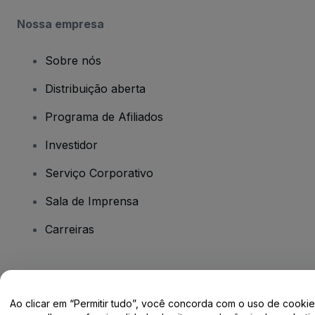
Nossa empresa
Sobre nós
Distribuição aberta
Programa de Afiliados
Investidor
Serviço Corporativo
Sala de Imprensa
Carreiras
Tem dúvidas?
Ao clicar em “Permitir tudo”, você concorda com o uso de cooki
Centro de Ajuda / Fale Conosco