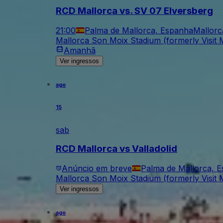
RCD Mallorca vs. SV 07 Elversberg
21:00
Palma de Mallorca, Espanha
Mallorc
Mallorca Son Moix Stadium (formerly Visit M
Amanhã
Ver ingressos
ago
15
sab
RCD Mallorca vs Valladolid
Anúncio em breve
Palma de Mallorca, 
Mallorca Son Moix Stadium (formerly Visit M
Ver ingressos
ago