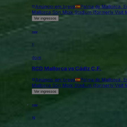
Anúncio em breve
Palma de Mallorca, 
Mallorca Son Moix Stadium (formerly Visit M
Ver ingressos
nov
1
dom
RCD Mallorca vs Cádiz C.F.
Anúncio em breve
Palma de Mallorca, 
Mallorca Son Moix Stadium (formerly Visit M
Ver ingressos
nov
15