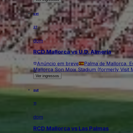
set
27
dom
RCD Mallorca vs U.D. Almería
Anúncio em breve
Palma de Mallorca, 
Mallorca Son Moix Stadium (formerly Visit M
Ver ingressos
out
11
dom
RCD Mallorca vs Las Palmas