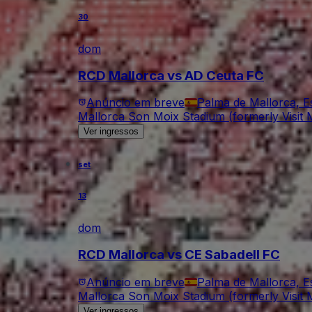
30
dom
RCD Mallorca vs AD Ceuta FC
Anúncio em breve
Palma de Mallorca, 
Mallorca Son Moix Stadium (formerly Visit M
Ver ingressos
set
13
dom
RCD Mallorca vs CE Sabadell FC
Anúncio em breve
Palma de Mallorca, 
Mallorca Son Moix Stadium (formerly Visit M
Ver ingressos