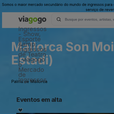
Somos o maior mercado secundário do mundo de ingressos para ev
serviço de reve
Ingressos
- Show,
Esporte
Mallorca Son Moi
&amp;
Ingressos
de Teatro
Estadi)
| viagogo
o
Mercado
de
Ingressos
Palma de Mallorca
Eventos em alta