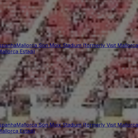
Espanha
Mallorca Son Moix Stadium (formerly Visit Mallorca
allorca Estadi)
Espanha
Mallorca Son Moix Stadium (formerly Visit Mallorca
allorca Estadi)