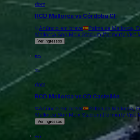
dom
RCD Mallorca vs Córdoba CF
Anúncio em breve
Palma de Mallorca, 
Mallorca Son Moix Stadium (formerly Visit M
Ver ingressos
nov
29
dom
RCD Mallorca vs CD Castellón
Anúncio em breve
Palma de Mallorca, 
Mallorca Son Moix Stadium (formerly Visit M
Ver ingressos
dez