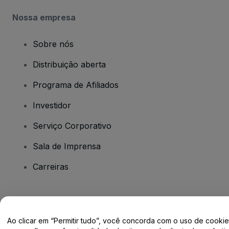
Nossa empresa
Sobre nós
Distribuição aberta
Programa de Afiliados
Investidor
Serviço Corporativo
Sala de Imprensa
Carreiras
Tem dúvidas?
Ao clicar em “Permitir tudo”, você concorda com o uso de cooki
Centro de Ajuda / Fale Conosco