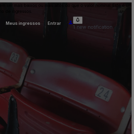
ser mais baixos ou mais altos do que o valor nominal. Este é um
io de ingressos.
Meus ingressos
Entrar
1 new notification