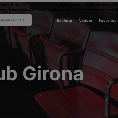
entos ao vivo. Os preços são definidos pelos vendedores e podem 
nda de ingressos. Você não está comprando de um provedor primár
Explorar
Vender
Favoritos
ub Girona