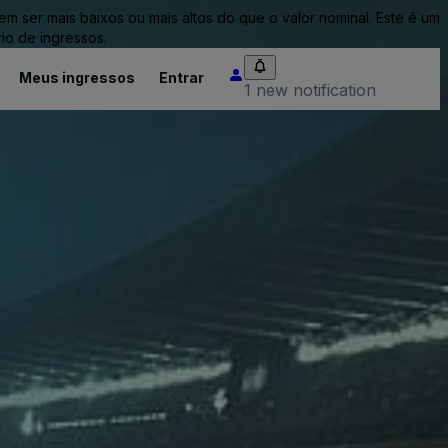
ser mais baixos ou mais altos do que o valor nominal. Este é um
io de ingressos.
Meus ingressos
Entrar
1 new notification