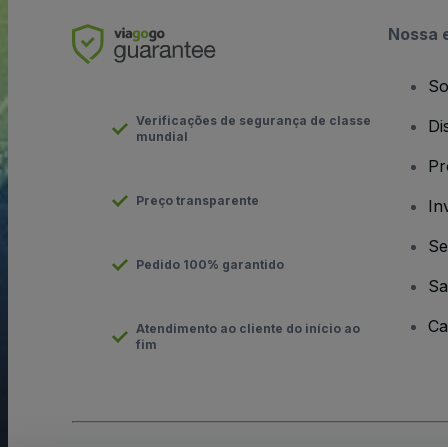
Nossa 
So
Verificações de segurança de classe
Di
mundial
Pr
Preço transparente
In
Se
Pedido 100% garantido
Sa
Ca
Atendimento ao cliente do início ao
fim