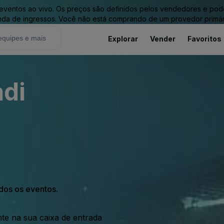
entos ao vivo. Os preços são definidos pelos vendedores e podem 
nda de ingressos. Você não está comprando de um provedor primár
Explorar
Vender
Favoritos
adi
odos os eventos.
nte na sua caixa de entrada