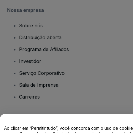
Nossa empresa
Sobre nós
Distribuição aberta
Programa de Afiliados
Investidor
Serviço Corporativo
Sala de Imprensa
Carreiras
Tem dúvidas?
Ao clicar em “Permitir tudo”, você concorda com o uso de cooki
Centro de Ajuda / Fale Conosco