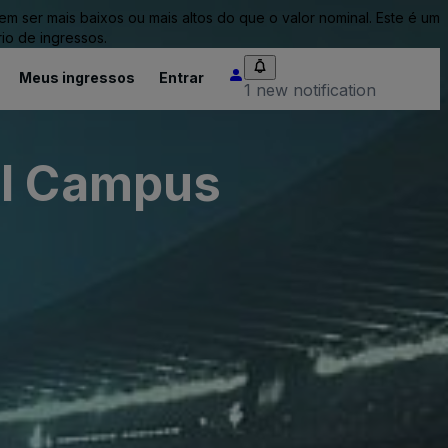
ser mais baixos ou mais altos do que o valor nominal. Este é um
io de ingressos.
Meus ingressos
Entrar
1 new notification
al Campus