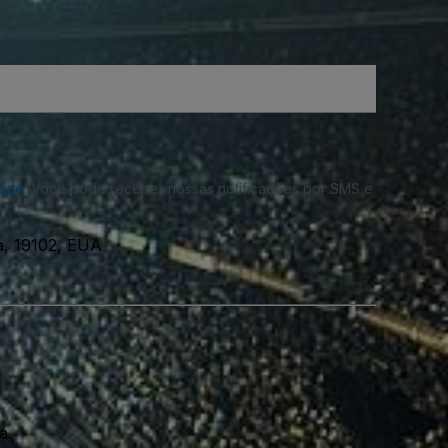
dade
. Você pode receber nossas notificações por SMS e
a, 19102, EUA
a.