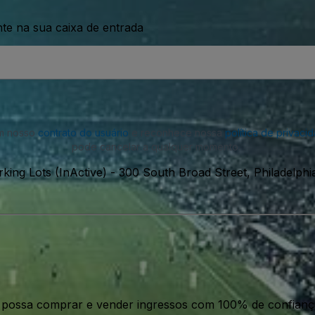
nte na sua caixa de entrada
om nosso
contrato do usuário
e reconhece nossa
política de privaci
pode cancelar a qualquer momento.
ing Lots (InActive)
-
300 South Broad Street, Philadelphi
ê possa comprar e vender ingressos com 100% de confianç