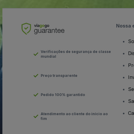
Nossa 
So
Verificações de segurança de classe
Di
mundial
Pr
Preço transparente
In
Se
Pedido 100% garantido
Sa
Ca
Atendimento ao cliente do início ao
fim