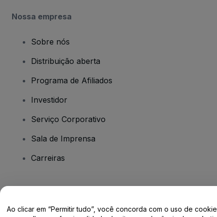
Nossa empresa
Sobre nós
Distribuição aberta
Programa de Afiliados
Investidor
Serviço Corporativo
Sala de Imprensa
Carreiras
Tem dúvidas?
Ao clicar em “Permitir tudo”, você concorda com o uso de cooki
Centro de Ajuda / Fale Conosco