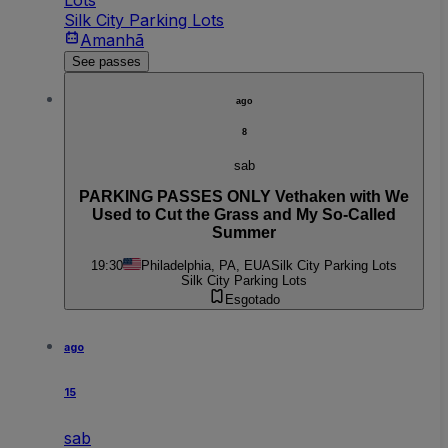
Lots
Silk City Parking Lots
Amanhã
See passes
ago
8
sab
PARKING PASSES ONLY Vethaken with We
Used to Cut the Grass and My So-Called
Summer
19:30
Philadelphia, PA, EUA
Silk City Parking Lots
Silk City Parking Lots
Esgotado
ago
15
sab