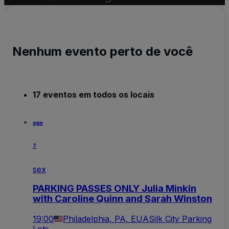
Nenhum evento perto de você
17 eventos em todos os locais
ago
7
sex
PARKING PASSES ONLY Julia Minkin
with Caroline Quinn and Sarah Winston
19:00
Philadelphia, PA, EUA
Silk City Parking