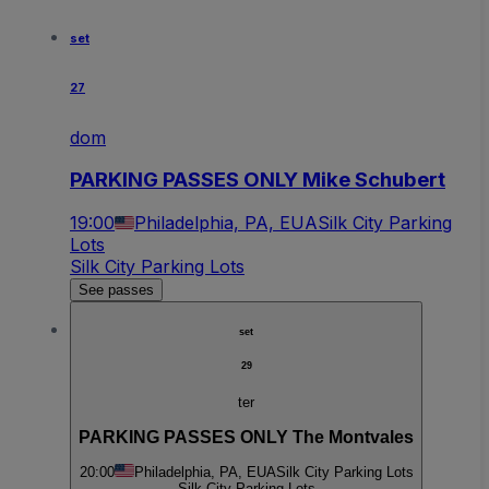
set
27
dom
PARKING PASSES ONLY Mike Schubert
19:00
Philadelphia, PA, EUA
Silk City Parking
Lots
Silk City Parking Lots
See passes
set
29
ter
PARKING PASSES ONLY The Montvales
20:00
Philadelphia, PA, EUA
Silk City Parking Lots
Silk City Parking Lots