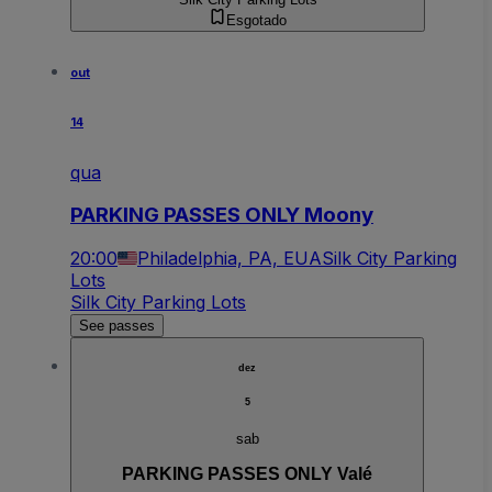
Esgotado
out
14
qua
PARKING PASSES ONLY Moony
20:00
Philadelphia, PA, EUA
Silk City Parking
Lots
Silk City Parking Lots
See passes
dez
5
sab
PARKING PASSES ONLY Valé