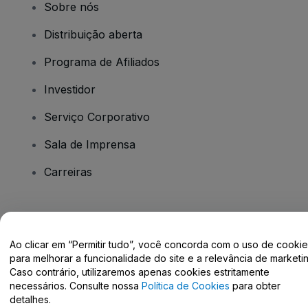
Sobre nós
Distribuição aberta
Programa de Afiliados
Investidor
Serviço Corporativo
Sala de Imprensa
Carreiras
Tem dúvidas?
Ao clicar em “Permitir tudo”, você concorda com o uso de cooki
Centro de Ajuda / Fale Conosco
para melhorar a funcionalidade do site e a relevância de marketin
Caso contrário, utilizaremos apenas cookies estritamente
necessários. Consulte nossa
Política de Cookies
para obter
detalhes.