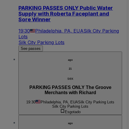
PARKING PASSES ONLY Public Water
Supply with Roberta Faceplant and
Sore Winner
19:30
Philadelphia, PA, EUA
Silk City Parking
Lots
Silk City Parking Lots
See passes
ago
21
sex
PARKING PASSES ONLY The Groove
Merchants with Richard
19:30
Philadelphia, PA, EUA
Silk City Parking Lots
Silk City Parking Lots
Esgotado
ago