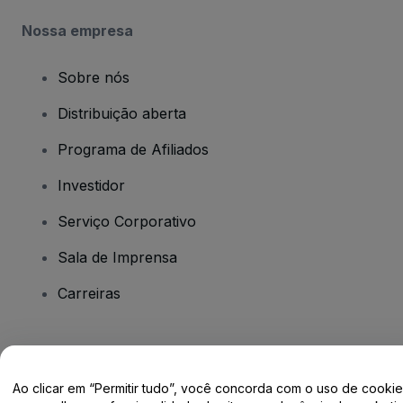
Nossa empresa
Sobre nós
Distribuição aberta
Programa de Afiliados
Investidor
Serviço Corporativo
Sala de Imprensa
Carreiras
Tem dúvidas?
Ao clicar em “Permitir tudo”, você concorda com o uso de cooki
Centro de Ajuda / Fale Conosco