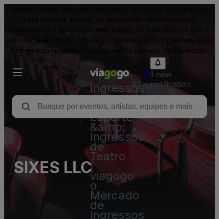
Somos o maior mercado secundário do mundo de ingressos
para eventos ao vivo. Os preços são definidos pelos
vendedores e podem ser mais baixos ou mais altos do que o
valor nominal. Este é um serviço de revenda de ingressos. Você
não está comprando de um provedor primário de ingressos.
1 new
notification
Ingressos
-
Show,
Esporte
&amp;
Ingressos
de
Teatro
SIXES LLC
|
viagogo
o
Mercado
de
Ingressos