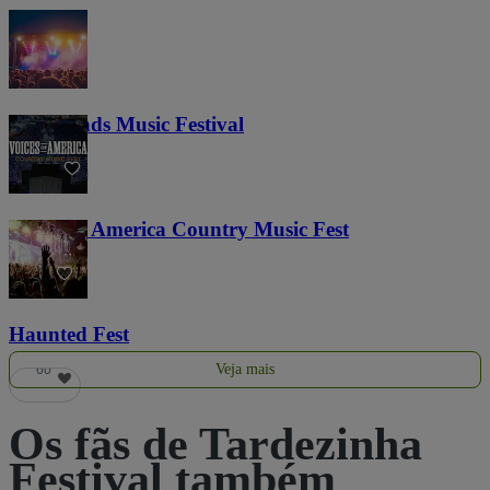
Lost Lands Music Festival
121
Voices of America Country Music Fest
37
Haunted Fest
Veja mais
60
Os fãs de Tardezinha
Festival também