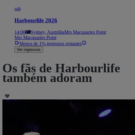
sab
Harbourlife 2026
14:00
Sydney, Austrália
Mrs Macquaries Point
Mrs Macquaries Point
Menos de 1% ingressos restantes
Ver ingressos
Os fãs de Harbourlife
também adoram