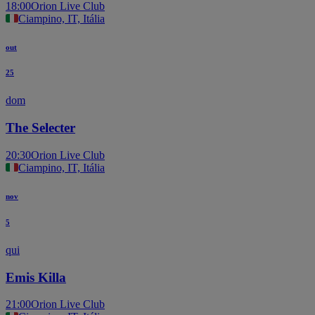
18:00
Orion Live Club
Ciampino, IT, Itália
out
25
dom
The Selecter
20:30
Orion Live Club
Ciampino, IT, Itália
nov
5
qui
Emis Killa
21:00
Orion Live Club