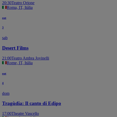
20:30
Teatro Orione
Roma, IT, Itália
out
3
sab
Desert Films
21:00
Teatro Ambra Jovinelli
Rome, IT, Itália
out
4
dom
Tragùdia: Il canto di Edipo
17:00
Theatre Vascello