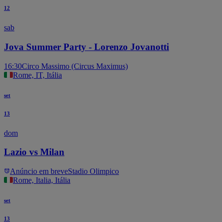
12
sab
Jova Summer Party - Lorenzo Jovanotti
16:30
Circo Massimo (Circus Maximus)
Rome, IT, Itália
set
13
dom
Lazio vs Milan
Anúncio em breve
Stadio Olimpico
Rome, Italia, Itália
set
13