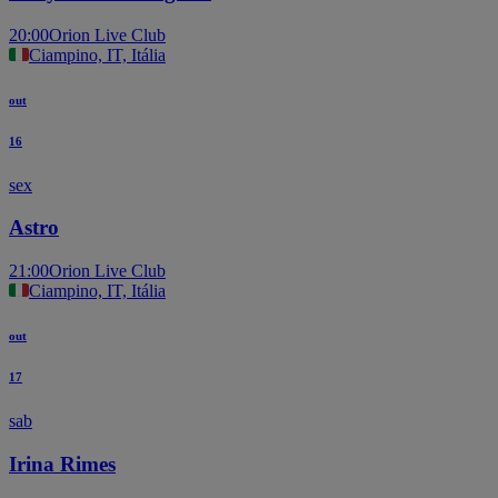
20:00
Orion Live Club
Ciampino, IT, Itália
out
16
sex
Astro
21:00
Orion Live Club
Ciampino, IT, Itália
out
17
sab
Irina Rimes