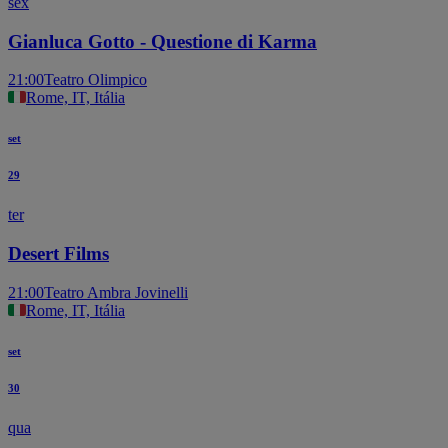
sex
Gianluca Gotto - Questione di Karma
21:00
Teatro Olimpico
Rome, IT, Itália
set
29
ter
Desert Films
21:00
Teatro Ambra Jovinelli
Rome, IT, Itália
set
30
qua