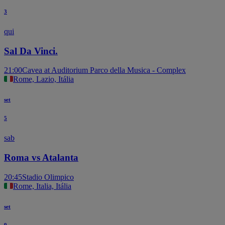
3
qui
Sal Da Vinci.
21:00
Cavea at Auditorium Parco della Musica - Complex
Rome, Lazio, Itália
set
5
sab
Roma vs Atalanta
20:45
Stadio Olimpico
Rome, Italia, Itália
set
9