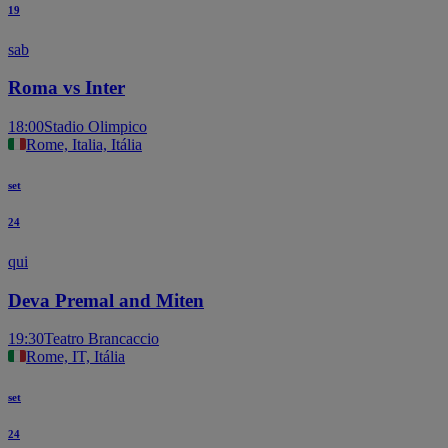
19
sab
Roma vs Inter
18:00
Stadio Olimpico
Rome, Italia, Itália
set
24
qui
Deva Premal and Miten
19:30
Teatro Brancaccio
Rome, IT, Itália
set
24