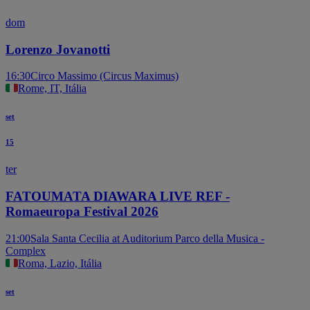
dom
Lorenzo Jovanotti
16:30
Circo Massimo (Circus Maximus)
Rome, IT, Itália
set
15
ter
FATOUMATA DIAWARA LIVE REF -
Romaeuropa Festival 2026
21:00
Sala Santa Cecilia at Auditorium Parco della Musica -
Complex
Roma, Lazio, Itália
set