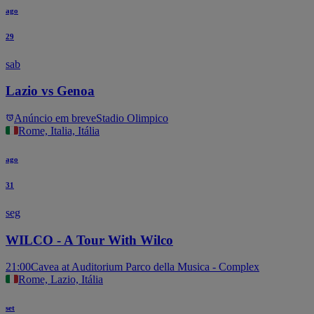
ago
29
sab
Lazio vs Genoa
Anúncio em breve
Stadio Olimpico
Rome, Italia, Itália
ago
31
seg
WILCO - A Tour With Wilco
21:00
Cavea at Auditorium Parco della Musica - Complex
Rome, Lazio, Itália
set