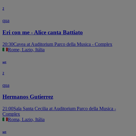
2
qua
Eri con me - Alice canta Battiato
20:30
Cavea at Auditorium Parco della Musica - Complex
Rome, Lazio, Itália
set
2
qua
Hermanos Gutierrez
21:00
Sala Santa Cecilia at Auditorium Parco della Musica -
Complex
Roma, Lazio, Itália
set