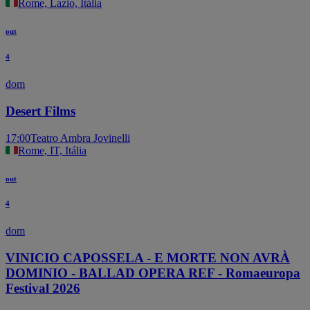
Rome, Lazio, Itália
out
4
dom
Desert Films
17:00
Teatro Ambra Jovinelli
Rome, IT, Itália
out
4
dom
VINICIO CAPOSSELA - E MORTE NON AVRÀ
DOMINIO - BALLAD OPERA REF - Romaeuropa
Festival 2026