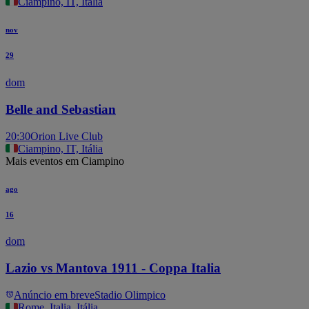
Ciampino, IT, Itália
nov
29
dom
Belle and Sebastian
20:30
Orion Live Club
Ciampino, IT, Itália
Mais eventos em Ciampino
ago
16
dom
Lazio vs Mantova 1911 - Coppa Italia
Anúncio em breve
Stadio Olimpico
Rome, Italia, Itália