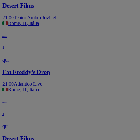
Desert Films
21:00
Teatro Ambra Jovinelli
Rome, IT, Itália
out
1
qui
Fat Freddy’s Drop
21:00
Atlantico Live
Rome, IT, Itália
out
1
qui
Desert Films