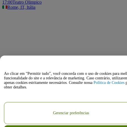
17:00
Teatro Olimpico
Rome, IT, Itália
Ao clicar em “Permitir tudo”, você concorda com o uso de cookies para mel
funcionalidade do site e a relevância de marketing. Caso contrário, utilizare
apenas cookies estritamente necessários. Consulte nossa
Política de Cookies
p
obter detalhes.
Gerenciar preferências