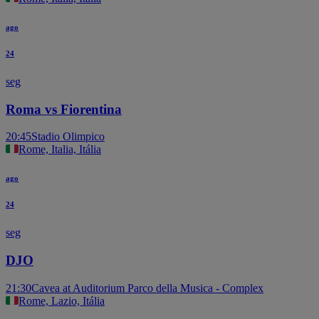
ago
24
seg
Roma vs Fiorentina
20:45
Stadio Olimpico
Rome, Italia, Itália
ago
24
seg
DJO
21:30
Cavea at Auditorium Parco della Musica - Complex
Rome, Lazio, Itália