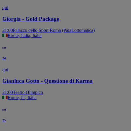
qui
Giorgia - Gold Package
21:00
Palazzo dello Sport Roma (PalaLottomatica)
Rome, Italia, Itália
set
24
qui
Gianluca Gotto - Questione di Karma
21:00
Teatro Olimpico
Rome, IT, Itália
set
25