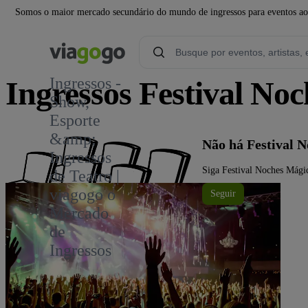
Somos o maior mercado secundário do mundo de ingressos para eventos ao v
Ingressos -
Ingressos Festival No
Show,
Esporte
&amp;
Não há Festival 
Ingressos
Siga Festival Noches Mágic
de Teatro |
viagogo o
Seguir
Mercado
de
Ingressos