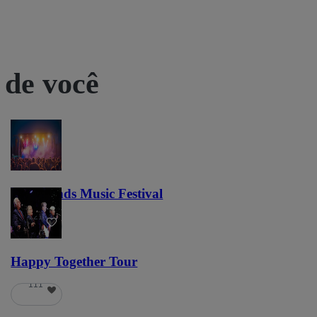
 de você
Lost Lands Music Festival
121
Happy Together Tour
111