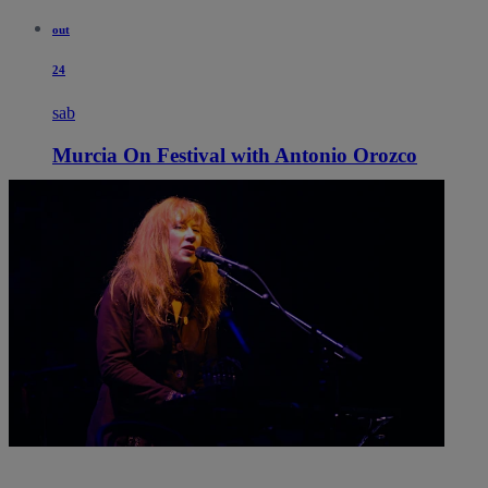
out
24
sab
Murcia On Festival with Antonio Orozco
21:00
Murcia, Espanha
Plaza de Toros de Murcia
Plaza de Toros de Murcia
Restam apenas 3% dos ingressos
Ver ingressos