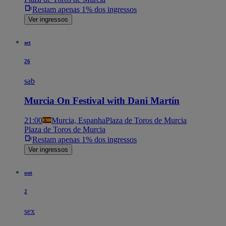
Restam apenas 1% dos ingressos
Ver ingressos
set
26
sab
Murcia On Festival with Dani Martín
21:00
Murcia, Espanha
Plaza de Toros de Murcia
Plaza de Toros de Murcia
Restam apenas 1% dos ingressos
Ver ingressos
out
2
sex