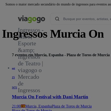
Somos o maior mercado secundário do mundo de ingressos para eventos ao v
Ingressos -
Ingressos Murcia On
Show,
Esporte
4
&amp;
7 eventos em Murcia, Espanha - Plaza de Toros de Murcia
Ingressos
de Teatro |
set
viagogo o
Mercado
25
de
sex
Ingressos
Murcia On Festival with Dani Martín
21:00
Murcia, Espanha
Plaza de Toros de Murcia
Plaza de Toros de Murcia