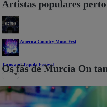
Artistas populares perto
Voices of America Country Music Fest
36
Tacos and Tequila Festival
Os fãs de Murcia On t
689