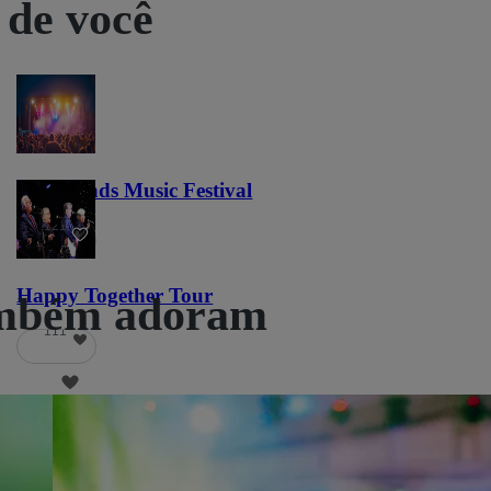
 de você
Lost Lands Music Festival
121
Happy Together Tour
ambém adoram
111