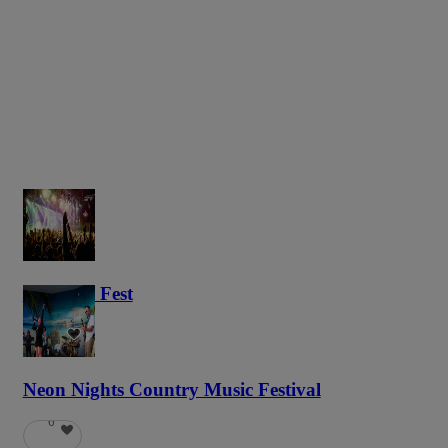
Haunted Fest
58
Neon Nights Country Music Festival
6