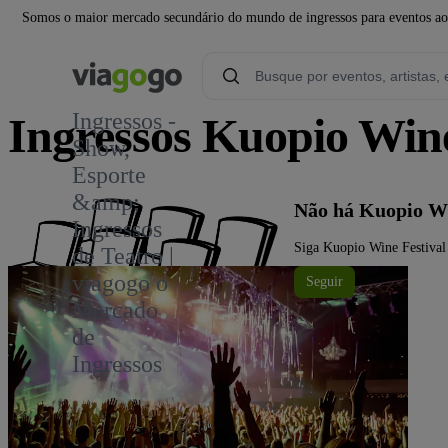
Somos o maior mercado secundário do mundo de ingressos para eventos ao v
Ingressos -
Ingressos Kuopio Wine
Show,
Esporte
&amp;
Não há Kuopio Wi
Ingressos
Siga Kuopio Wine Festival 
de Teatro |
viagogo o
Seguir
Mercado
de
Ingressos