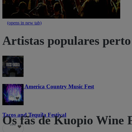
(opens in new tab)
Artistas populares perto
Voices of America Country Music Fest
36
Tacos and Tequila Festival
Os fãs de Kuopio Wine 
690