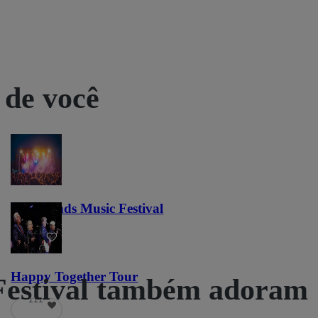
 de você
Lost Lands Music Festival
121
Happy Together Tour
Festival também adoram
111