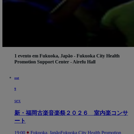
1 evento em Fukuoka, Japão - Fukuoka City Health
Promotion Support Center - Airefu Hall
out
9
sex
新・福岡古楽音楽祭２０２６ 室内楽コンサ
ート
19:00
Fukuoka, Japão
Fukuoka City Health Promotion