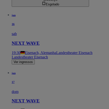
Esgotado
jan
16
sab
NEXT WAVE
19:30
Eisenach, Alemanha
Landestheater Eisenach
Landestheater Eisenach
Ver ingressos
jan
17
dom
NEXT WAVE