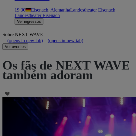
19:30
Eisenach, Alemanha
Landestheater Eisenach
Landestheater Eisenach
Ver ingressos
Sobre
NEXT WAVE
(opens in new tab)
(opens in new tab)
Ver eventos
Os fãs de NEXT WAVE
também adoram