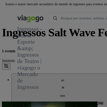
Somos o maior mercado secundário do mundo de ingressos para eventos ao v
Ingressos -
Ingressos Salt Wave Fe
Show,
Esporte
&amp;
1 evento
Ingressos
de Teatro |
Jastarnia
viagogo o
Mercado
de
jul
Ingressos
30
sex
Defender Salt Wave Festival - KARNET 2 DNI