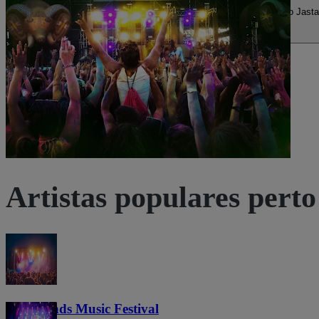
15:00
Jastarnia, Wojewodztwo Pomorskie, Polônia
Lotnisko Jasta
Lotnisko Jastarnia
Esgotado
Artistas populares perto
Lost Lands Music Festival