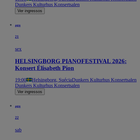
Dunkers Kulturhus Konsertsalen
Ver ingressos
ago
21
sex
HELSINGBORG PIANOFESTIVAL 2026:
Konsert Élisabeth Pion
19:00
Helsingborg, Suécia
Dunkers Kulturhus Konsertsalen
Dunkers Kulturhus Konsertsalen
Ver ingressos
ago
22
sab