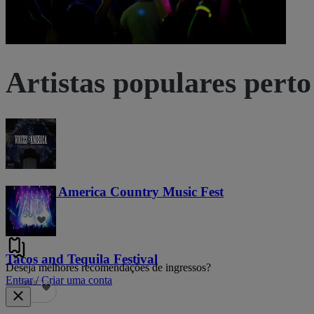
Artistas populares perto
Voices of America Country Music Fest
36
Tacos and Tequila Festival
Deseja melhores recomendações de ingressos?
Entrar / Criar uma conta
689