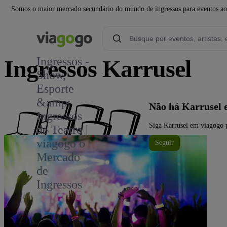
Somos o maior mercado secundário do mundo de ingressos para eventos ao v
Ingressos -
Ingressos Karrusel
Show,
Esporte
&amp;
Não há Karrusel 
Ingressos
Siga Karrusel em viagogo p
de Teatro |
viagogo o
Seguir
Mercado
de
Ingressos