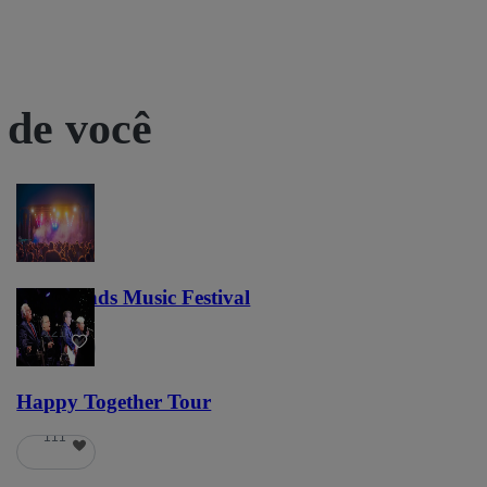
 de você
Lost Lands Music Festival
121
Happy Together Tour
111