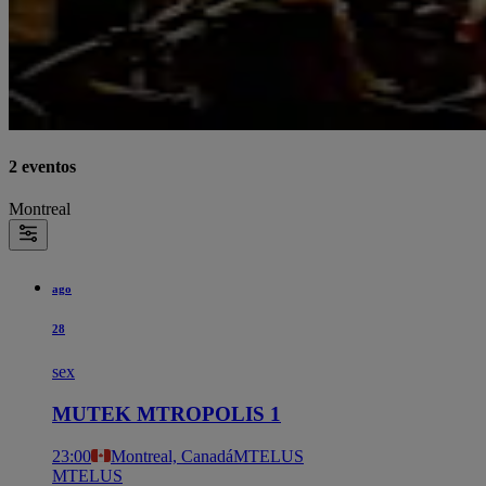
2 eventos
Montreal
ago
28
sex
MUTEK MTROPOLIS 1
23:00
Montreal, Canadá
MTELUS
MTELUS