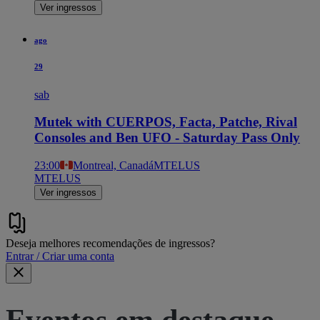
Ver ingressos
ago
29
sab
Mutek with CUERPOS, Facta, Patche, Rival
Consoles and Ben UFO - Saturday Pass Only
23:00
Montreal, Canadá
MTELUS
MTELUS
Ver ingressos
Deseja melhores recomendações de ingressos?
Entrar / Criar uma conta
Eventos em destaque