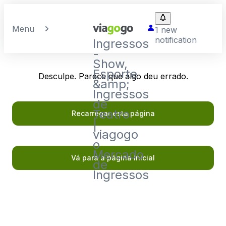
Menu
1 new
notification
Ingressos
-
Show,
Esporte
Desculpe. Parece que algo deu errado.
&amp;
Ingressos
de
Teatro
Recarregar esta página
|
viagogo
o
Mercado
Vá para a página inicial
de
Ingressos