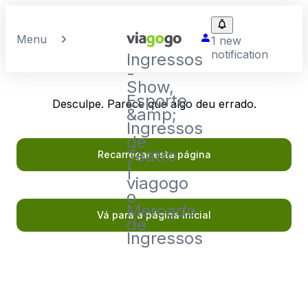
Menu
1 new
notification
Ingressos
-
Show,
Esporte
Desculpe. Parece que algo deu errado.
&amp;
Ingressos
de
Teatro
Recarregar esta página
|
viagogo
o
Mercado
Vá para a página inicial
de
Ingressos