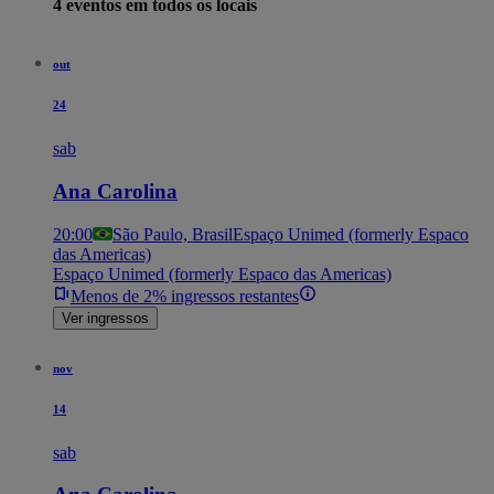
4 eventos em todos os locais
out
24
sab
Ana Carolina
20:00
São Paulo, Brasil
Espaço Unimed (formerly Espaco
das Americas)
Espaço Unimed (formerly Espaco das Americas)
Menos de 2% ingressos restantes
Ver ingressos
nov
14
sab