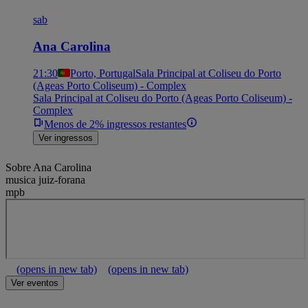
sab
Ana Carolina
21:30
Porto, Portugal
Sala Principal at Coliseu do Porto
(Ageas Porto Coliseum) - Complex
Sala Principal at Coliseu do Porto (Ageas Porto Coliseum) -
Complex
Menos de 2% ingressos restantes
Ver ingressos
Sobre
Ana Carolina
musica juiz-forana
mpb
(opens in new tab)
(opens in new tab)
Ver eventos