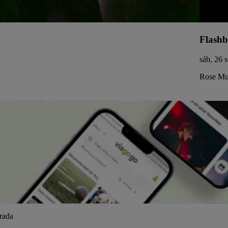
Flashb
sáb, 26 
Rose Mus
trada