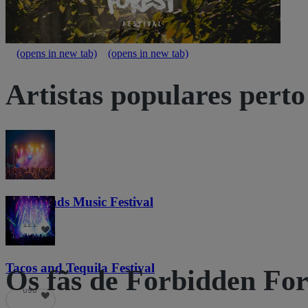
(opens in new tab)
(opens in new tab)
Artistas populares perto
Lost Lands Music Festival
121
Tacos and Tequila Festival
Os fãs de Forbidden Fo
690