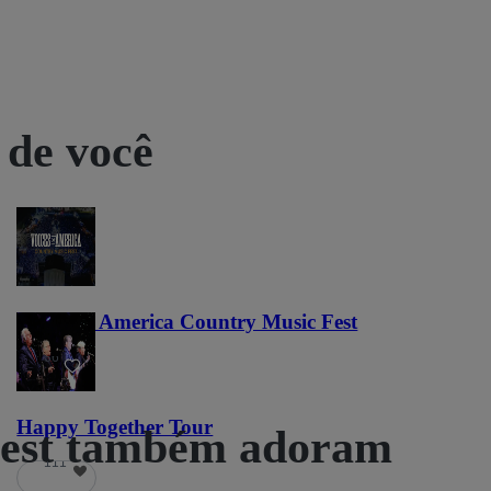
 de você
Voices of America Country Music Fest
36
Happy Together Tour
rest também adoram
111