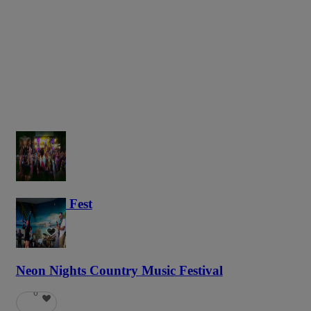
Haunted Fest
58
Neon Nights Country Music Festival
6