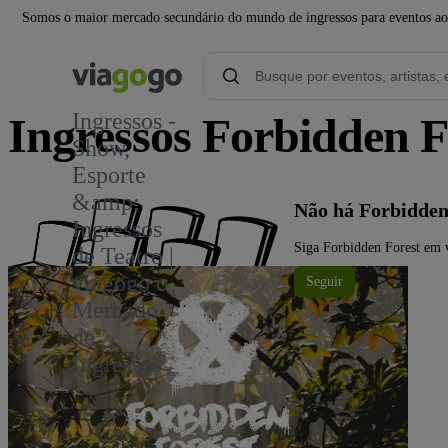
Somos o maior mercado secundário do mundo de ingressos para eventos ao v
Ingressos -
Ingressos Forbidden F
Show,
Esporte
6
&amp;
Não há Forbidden
Ingressos
Siga Forbidden Forest em v
de Teatro |
viagogo o
Seguir
Mercado
de
Ingressos