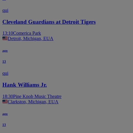
qui
Cleveland Guardians at Detroit Tigers
13:10
Comerica Park
Detroit, Michigan, EUA
ago
13
qui
Hank Williams Jr.
18:30
Pine Knob Music Theatre
Clarkston, Michigan, EUA
ago
13