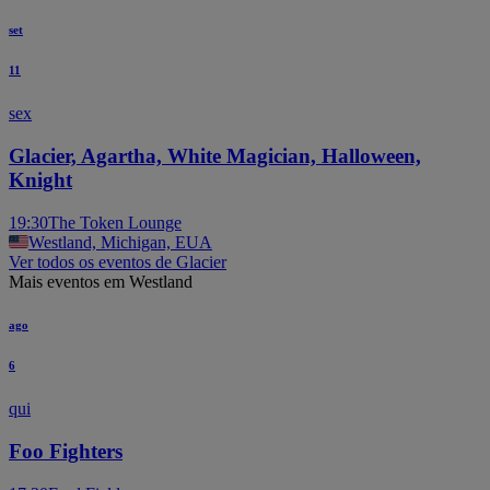
set
11
sex
Glacier, Agartha, White Magician, Halloween,
Knight
19:30
The Token Lounge
Westland, Michigan, EUA
Ver todos os eventos de Glacier
Mais eventos em Westland
ago
6
qui
Foo Fighters