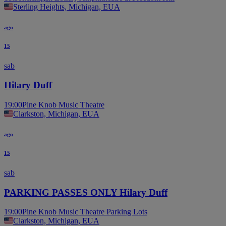
Sterling Heights, Michigan, EUA
ago
15
sab
Hilary Duff
19:00
Pine Knob Music Theatre
Clarkston, Michigan, EUA
ago
15
sab
PARKING PASSES ONLY Hilary Duff
19:00
Pine Knob Music Theatre Parking Lots
Clarkston, Michigan, EUA