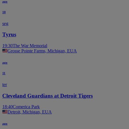
ago
10
seg
Tyrus
19:30
The War Memorial
Grosse Pointe Farms, Michigan, EUA
ago
11
ter
Cleveland Guardians at Detroit Tigers
18:40
Comerica Park
Detroit, Michigan, EUA
ago