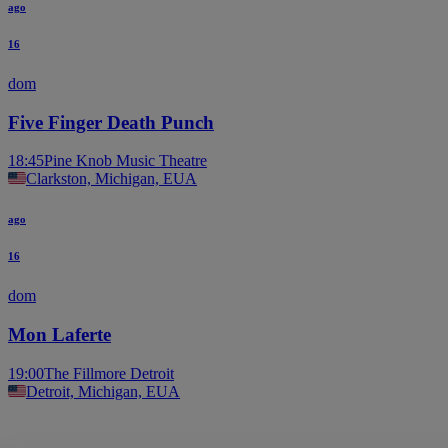
ago
16
dom
Five Finger Death Punch
18:45
Pine Knob Music Theatre
Clarkston, Michigan, EUA
ago
16
dom
Mon Laferte
19:00
The Fillmore Detroit
Detroit, Michigan, EUA
Outros