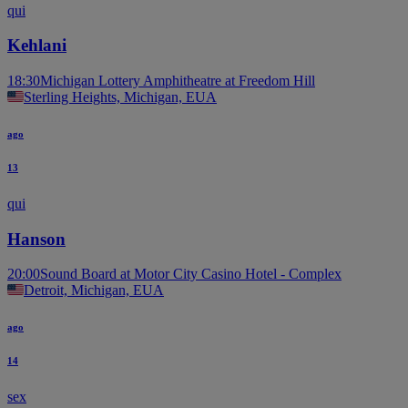
qui
Kehlani
18:30
Michigan Lottery Amphitheatre at Freedom Hill
Sterling Heights, Michigan, EUA
ago
13
qui
Hanson
20:00
Sound Board at Motor City Casino Hotel - Complex
Detroit, Michigan, EUA
ago
14
sex