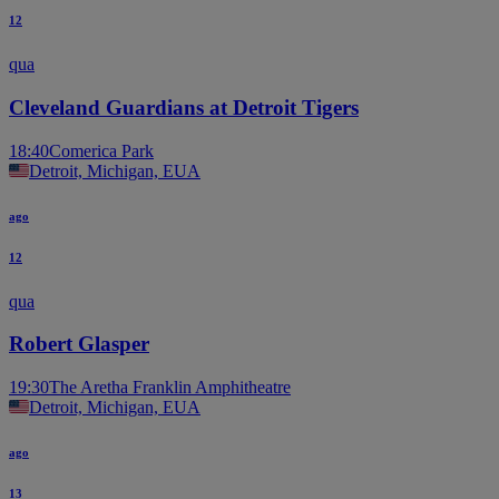
12
qua
Cleveland Guardians at Detroit Tigers
18:40
Comerica Park
Detroit, Michigan, EUA
ago
12
qua
Robert Glasper
19:30
The Aretha Franklin Amphitheatre
Detroit, Michigan, EUA
ago
13