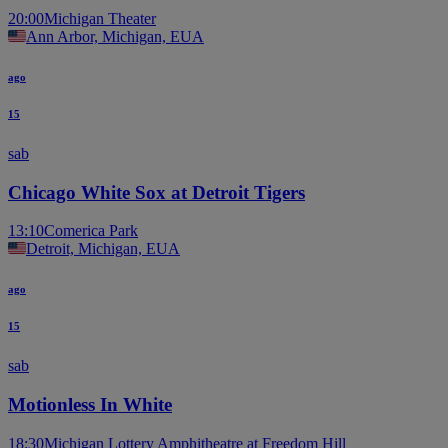
20:00
Michigan Theater
Ann Arbor, Michigan, EUA
ago
15
sab
Chicago White Sox at Detroit Tigers
13:10
Comerica Park
Detroit, Michigan, EUA
ago
15
sab
Motionless In White
18:30
Michigan Lottery Amphitheatre at Freedom Hill