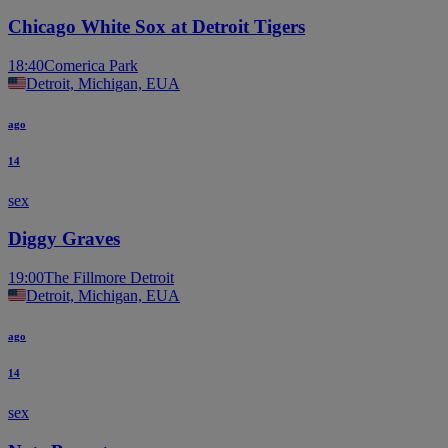
Chicago White Sox at Detroit Tigers
18:40
Comerica Park
Detroit, Michigan, EUA
ago
14
sex
Diggy Graves
19:00
The Fillmore Detroit
Detroit, Michigan, EUA
ago
14
sex