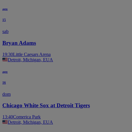
ago
15
sab
Bryan Adams
19:30
Little Caesars Arena
Detroit, Michigan, EUA
ago
16
dom
Chicago White Sox at Detroit Tigers
13:40
Comerica Park
Detroit, Michigan, EUA