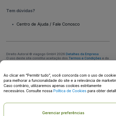
Tem dúvidas?
Centro de Ajuda / Fale Conosco
Direito Autoral © viagogo GmbH 2026
Detalhes da Empresa
O uso deste site constitui aceitação dos
Termos e Condições
e da
Política de Privacidade
e
Política de Cookies
e
Política de
Privacidade Móvel
Não compartilhar minhas informações pessoais/Suas opções de
Ao clicar em “Permitir tudo”, você concorda com o uso de cooki
privacidade
para melhorar a funcionalidade do site e a relevância de marketin
Caso contrário, utilizaremos apenas cookies estritamente
necessários. Consulte nossa
Política de Cookies
para obter detal
Gerenciar preferências