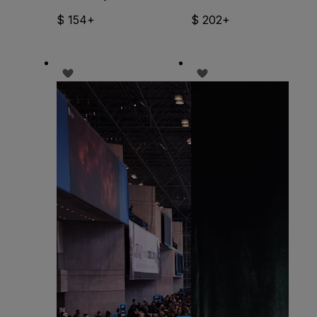
$ 154+
$ 202+