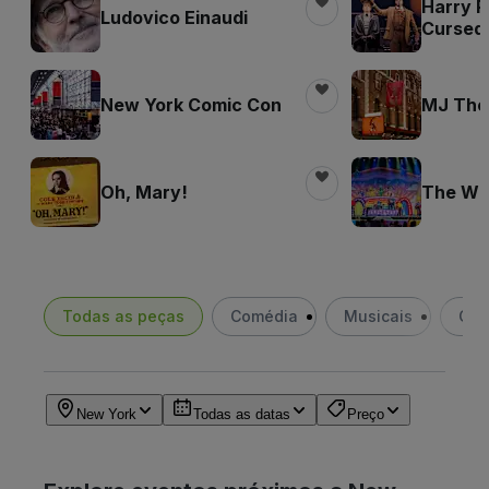
Harry P
Ludovico Einaudi
Cursed 
New York Comic Con
MJ The
Oh, Mary!
The Wi
Todas as peças
Comédia
Musicais
Cla
New York
Todas as datas
Preço