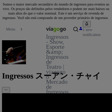
Somos o maior mercado secundário do mundo de ingressos para eventos ao
vivo. Os preços são definidos pelos vendedores e podem ser mais baixos ou
mais altos do que o valor nominal. Este é um serviço de revenda de
ingressos. Você não está comprando de um provedor primário de ingressos.
Menu
1 new
notification
Ingressos
- Show,
Esporte
&amp;
Ingressos
de
Teatro |
viagogo
Ingressos スーアン・チャイ
o
Mercado
de
Ingressos