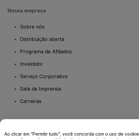
Nossa empresa
Sobre nós
Distribuição aberta
Programa de Afiliados
Investidor
Serviço Corporativo
Sala de Imprensa
Carreiras
Tem dúvidas?
Ao clicar em “Permitir tudo”, você concorda com o uso de cooki
Centro de Ajuda / Fale Conosco