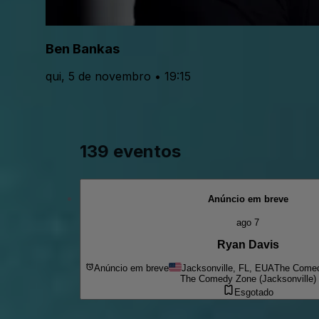
Ben Bankas
qui, 5 de novembro • 19:15
139 eventos
Anúncio em breve
ago 7
Ryan Davis
Anúncio em breve
Jacksonville, FL, EUA
The Comed
The Comedy Zone (Jacksonville)
Esgotado