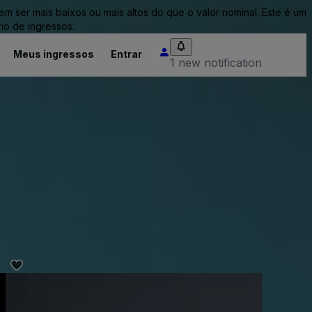
ser mais baixos ou mais altos do que o valor nominal. Este é um
io de ingressos.
Meus ingressos
Entrar
1 new notification