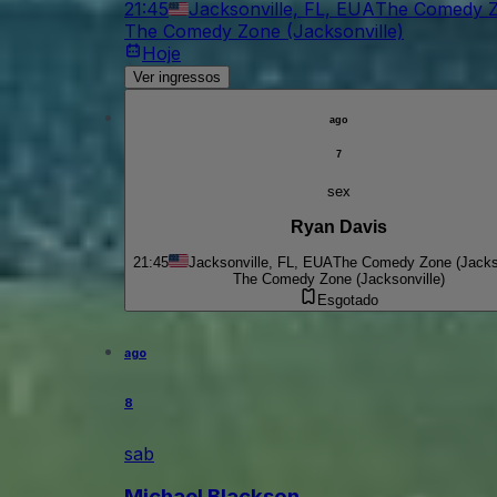
21:45
Jacksonville, FL, EUA
The Comedy Zo
The Comedy Zone (Jacksonville)
Hoje
Ver ingressos
ago
7
sex
Ryan Davis
21:45
Jacksonville, FL, EUA
The Comedy Zone (Jackso
The Comedy Zone (Jacksonville)
Esgotado
ago
8
sab
Michael Blackson