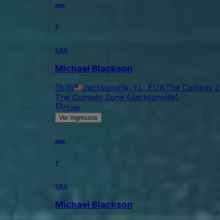
ago
7
sex
Michael Blackson
19:16
Jacksonville, FL, EUA
The Comedy Zo
The Comedy Zone (Jacksonville)
Hoje
Ver ingressos
ago
7
sex
Michael Blackson