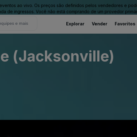
entos ao vivo. Os preços são definidos pelos vendedores e podem 
nda de ingressos. Você não está comprando de um provedor primár
Explorar
Vender
Favoritos
 (Jacksonville)