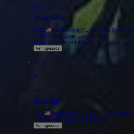
dom
Tee Sanders
19:00
Jacksonville, FL, EUA
The Comedy Z
The Comedy Zone (Jacksonville)
Neste fim de semana
Ver ingressos
ago
13
qui
UpDating
19:15
Jacksonville, FL, EUA
The Comedy Zo
The Comedy Zone (Jacksonville)
Ver ingressos