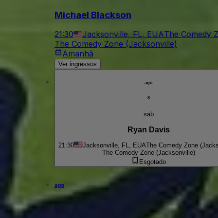
Michael Blackson
21:30
Jacksonville, FL, EUA
The Comedy Zo
The Comedy Zone (Jacksonville)
Amanhã
Ver ingressos
ago
8
sab
Ryan Davis
21:30
Jacksonville, FL, EUA
The Comedy Zone (Jackso
The Comedy Zone (Jacksonville)
Esgotado
ago
9