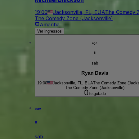
19:00
Jacksonville, FL, EUA
The Comedy Z
The Comedy Zone (Jacksonville)
Amanhã
Ver ingressos
ago
8
sab
Ryan Davis
19:00
Jacksonville, FL, EUA
The Comedy Zone (Jackso
The Comedy Zone (Jacksonville)
Esgotado
ago
8
sab