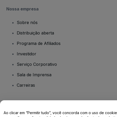
Nossa empresa
Sobre nós
Distribuição aberta
Programa de Afiliados
Investidor
Serviço Corporativo
Sala de Imprensa
Carreiras
Tem dúvidas?
Ao clicar em “Permitir tudo”, você concorda com o uso de cooki
Centro de Ajuda / Fale Conosco