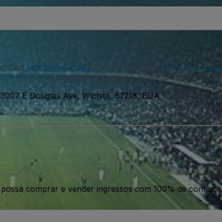
om nosso
contrato do usuário
e reconhece nossa
política de privaci
pode cancelar a qualquer momento.
-
3207 E Douglas Ave, Wichita, 67218, EUA
ê possa comprar e vender ingressos com 100% de confianç