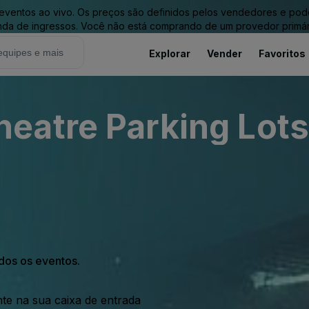
entos ao vivo. Os preços são definidos pelos vendedores e podem 
nda de ingressos. Você não está comprando de um provedor primár
Explorar
Vender
Favoritos
atre Parking Lots 
odos os eventos.
nte na sua caixa de entrada