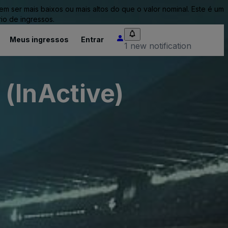
ser mais baixos ou mais altos do que o valor nominal. Este é um
io de ingressos.
Meus ingressos
Entrar
1 new notification
(InActive)