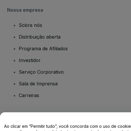
Nossa empresa
Sobre nós
Distribuição aberta
Programa de Afiliados
Investidor
Serviço Corporativo
Sala de Imprensa
Carreiras
Tem dúvidas?
Ao clicar em “Permitir tudo”, você concorda com o uso de cooki
Centro de Ajuda / Fale Conosco